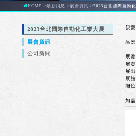
>
>
>
HOME
最新消息
展會資訊
2023台北國際自動
親愛
2023台北國際自動化工業大展
展會資訊
品宏
公司新聞
展覽
展覽
展出
展館
攤位
如需