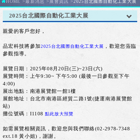
>
>
>
HOME
最新消息
展會資訊
2025台北國際自動化工業大展
2025台北國際自動化工業大展
展會資訊
親愛的客戶您好，
公司新聞
品宏科技將參加
，歡迎您蒞臨
2025台北國際自動化工業大展
參觀指導。
展覽日期：2025年08月20日(三)~23日(六)
展覽時間
：上午9:30~ 下午5:00 (最後一日參觀至下午
4:00)
展出地點：南港展覽館一館1樓
展館地址：台北市南港區經貿二路1號(捷運南港展覽館
站)
攤位號碼：I1108
點此放大預覽
如需展覽相關資訊，歡迎您與我們聯絡(02-2978-7348
ext.18 黃小姐)，謝謝。