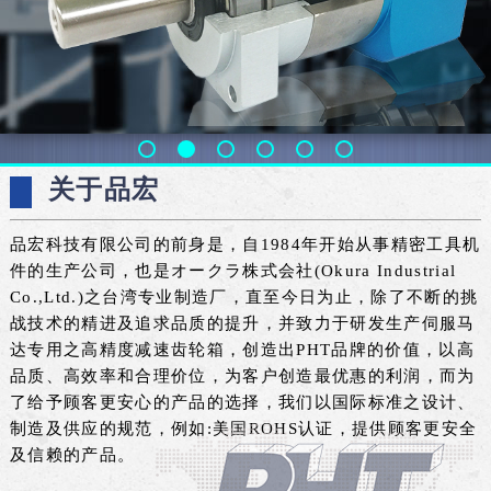
关于品宏
品宏科技有限公司的前身是，自1984年开始从事精密工具机
件的生产公司，也是オークラ株式会社(Okura Industrial
Co.,Ltd.)之台湾专业制造厂，直至今日为止，除了不断的挑
战技术的精进及追求品质的提升，并致力于研发生产伺服马
达专用之高精度减速齿轮箱，创造出PHT品牌的价值，以高
品质、高效率和合理价位，为客户创造最优惠的利润，而为
了给予顾客更安心的产品的选择，我们以国际标准之设计、
制造及供应的规范，例如:美国ROHS认证，提供顾客更安全
及信赖的产品。