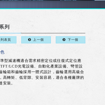
L系列
回列表頁
上一個
下一個
特色
標準型減速機適合需求精密定位或往復式定位應
:TFT/LCD光電設備、自動化產業設備、彎管設
齒輪箱和齒輪採用一體式設計，齒輪選用高級合
，高轉矩、低背隙、安裝容易，適合各種廠牌的
達安裝。