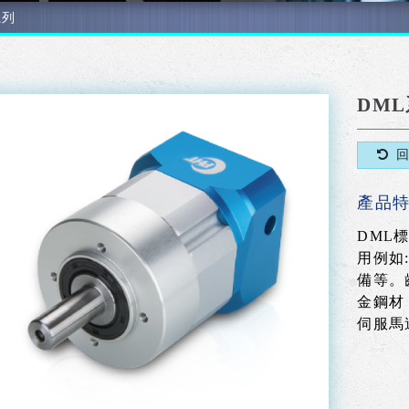
系列
DM
產品
DML
用例如
備等。
金鋼材
伺服馬