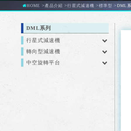
>
>
>
>
HOME
產品介紹
行星式減速機
標準型
DML
DML系列
行星式減速機
轉向型減速機
中空旋轉平台