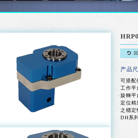
HRP0
产品
可搭配
工作平
旋轉平
定位精
之穩定
DH系